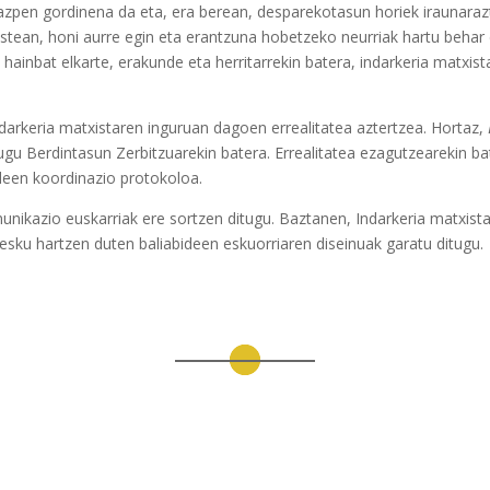
erazpen gordinena da eta, era berean, desparekotasun horiek iraunara
estean, honi aurre egin eta erantzuna hobetzeko neurriak hartu behar d
hainbat elkarte, erakunde eta herritarrekin batera, indarkeria matxi
darkeria matxistaren inguruan dagoen errealitatea aztertzea. Hortaz,
gu Berdintasun Zerbitzuarekin batera. Errealitatea ezagutzearekin 
deen koordinazio protokoloa.
unikazio euskarriak ere sortzen ditugu. Baztanen, Indarkeria matxista
 esku hartzen duten baliabideen eskuorriaren diseinuak garatu ditugu.