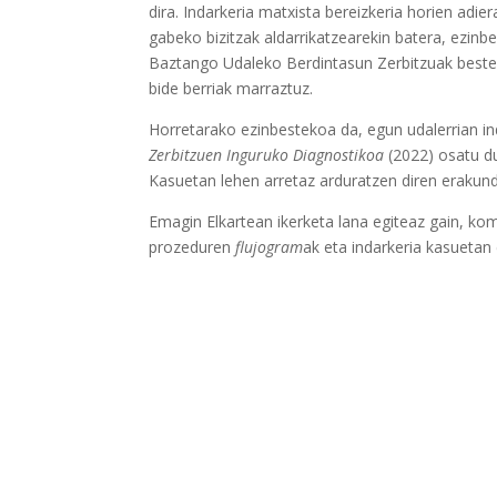
dira. Indarkeria matxista bereizkeria horien adi
gabeko bizitzak aldarrikatzearekin batera, ezinb
Baztango Udaleko Berdintasun Zerbitzuak beste 
bide berriak marraztuz.
Horretarako ezinbestekoa da, egun udalerrian in
Zerbitzuen Inguruko Diagnostikoa
(2022) osatu du
Kasuetan lehen arretaz arduratzen diren erakun
Emagin Elkartean ikerketa lana egiteaz gain, kom
prozeduren
flujogram
ak eta indarkeria kasuetan