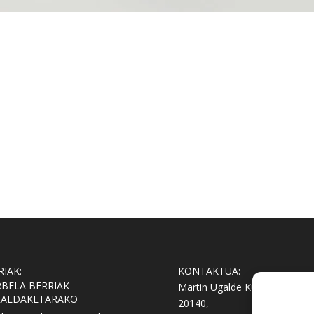
RIAK:
KONTAKTUA:
RBELA BERRIAK
Martin Ugalde Kultur Parkea
RALDAKETARAKO
20140,