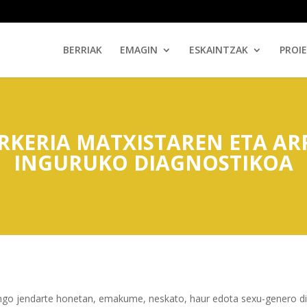
BERRIAK
EMAGIN
ESKAINTZAK
PROI
KERIA MATXISTAREN ETA AR
INGURUKO DIAGNOSTIKOA
ngo jendarte honetan, emakume, neskato, haur edota sexu-genero di