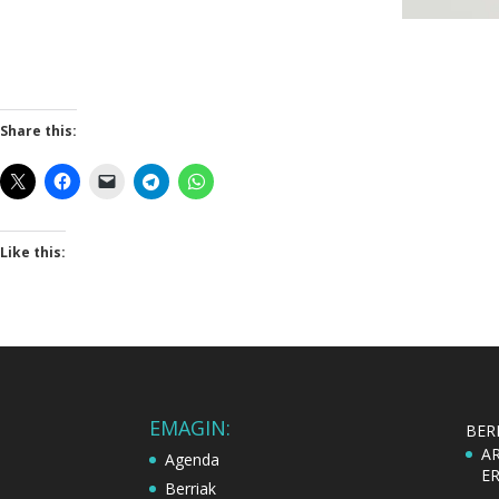
Share this:
Like this:
EMAGIN:
BER
A
Agenda
E
Berriak