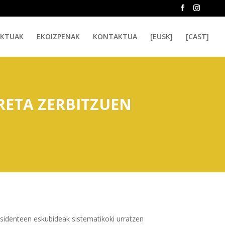
EKTUAK
EKOIZPENAK
KONTAKTUA
[EUSK]
[CAST]
RETA ZERBITZUEN
sidenteen eskubideak sistematikoki urratzen