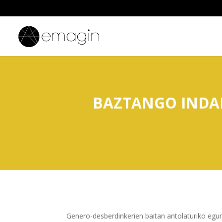
BAZTANGO INDAR
Genero-desberdinkerien baitan antolaturiko egu