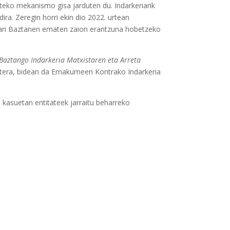
zteko mekanismo gisa jarduten du. Indarkeriarik
ira. Zeregin horri ekin dio 2022. urtean
stari Baztanen ematen zaion erantzuna hobetzeko
Baztango Indarkeria Matxistaren eta Arreta
batera, bidean da Emakumeen Kontrako Indarkeria
 kasuetan entitateek jarraitu beharreko