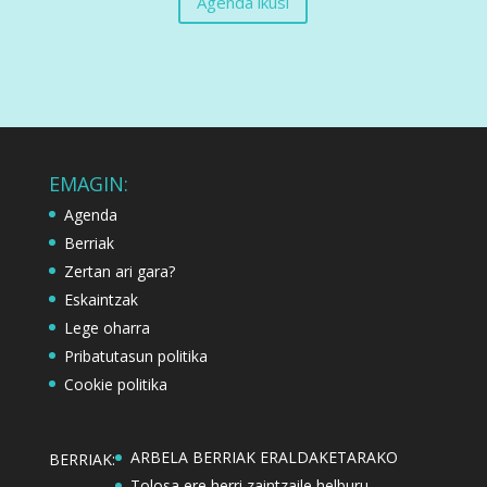
Agenda ikusi
EMAGIN:
Agenda
Berriak
Zertan ari gara?
Eskaintzak
Lege oharra
Pribatutasun politika
Cookie politika
ARBELA BERRIAK ERALDAKETARAKO
BERRIAK:
Tolosa ere herri zaintzaile helburu