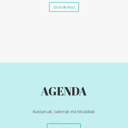
Guztiak ikusi
AGENDA
Ikastaroak, tailerrak eta hitzaldiak: