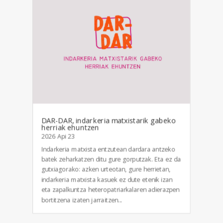
DAR-DAR, indarkeria matxistarik gabeko
herriak ehuntzen
2026 Api 23
Indarkeria matxista entzutean dardara antzeko
batek zeharkatzen ditu gure gorputzak. Eta ez da
gutxiagorako: azken urteotan, gure herrietan,
indarkeria matxista kasuek ez dute etenik izan
eta zapalkuntza heteropatriarkalaren adierazpen
bortitzena izaten jarraitzen...