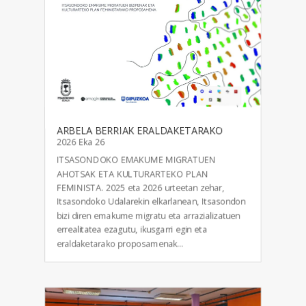
ARBELA BERRIAK ERALDAKETARAKO
2026 Eka 26
ITSASONDOKO EMAKUME MIGRATUEN
AHOTSAK ETA KULTURARTEKO PLAN
FEMINISTA. 2025 eta 2026 urteetan zehar,
Itsasondoko Udalarekin elkarlanean, Itsasondon
bizi diren emakume migratu eta arrazializatuen
errealitatea ezagutu, ikusgarri egin eta
eraldaketarako proposamenak...