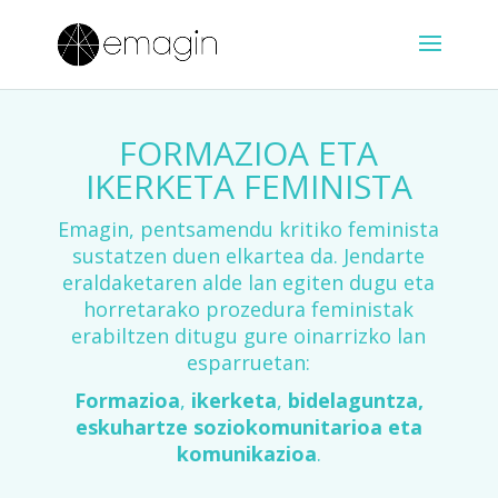
FORMAZIOA ETA
IKERKETA FEMINISTA
Emagin, pentsamendu kritiko feminista
sustatzen duen elkartea da. Jendarte
eraldaketaren alde lan egiten dugu eta
horretarako prozedura feministak
erabiltzen ditugu gure oinarrizko lan
esparruetan:
Formazioa
,
ikerketa
,
bidelaguntza,
eskuhartze soziokomunitarioa eta
komunikazioa
.