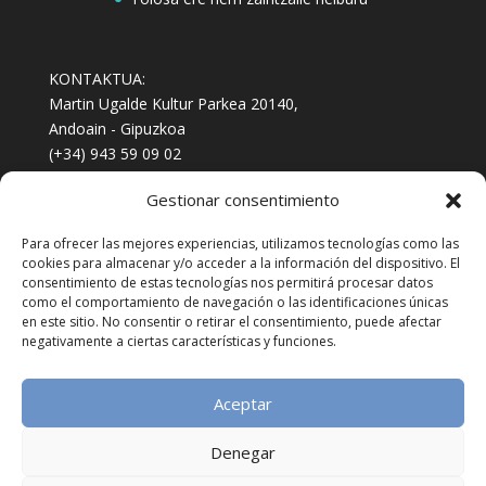
KONTAKTUA:
Martin Ugalde Kultur Parkea 20140,
Andoain - Gipuzkoa
(+34) 943 59 09 02
(+34) 722 711 311
Gestionar consentimiento
emagin@emagin.eus
arretafeminista@emagin.eus
Para ofrecer las mejores experiencias, utilizamos tecnologías como las
Berripapera jaso nahi?
izena eman
cookies para almacenar y/o acceder a la información del dispositivo. El
consentimiento de estas tecnologías nos permitirá procesar datos
como el comportamiento de navegación o las identificaciones únicas
en este sitio. No consentir o retirar el consentimiento, puede afectar
negativamente a ciertas características y funciones.
Aceptar
Denegar