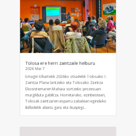
Tolosa ere herri zaintzaile helburu
2026 Mai 7
Emagin Elkartetik 2026ko otsailetik Tolosako I.
Zaintza Plana lantzeko eta Tolosako Zaintza
Ekosistemaren Mahaia sortzeko prozesuan
murgilduta gabiltza. Horretarako, ezinbestean,
Tolosak zaintzaren esparru zabalean egindako
ibilbidetik abiatu gara eta ikuspegi...