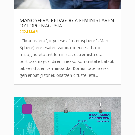
MANOSFERA: PEDAGOGIA FEMINISTAREN
OZTOPO NAGUSIA
2024 Mai 8
"Manosfera", ingelesez "manosphere" (Man
Sphere) ere esaten zaiona, ideia eta balio
misogino eta antifeminista, estremista eta
bortitzak nagusi diren lineako komunitate batzuk
biltzen dituen terminoa da. Komunitate horiek
gehienbat gizonek osatzen dituzte, eta...