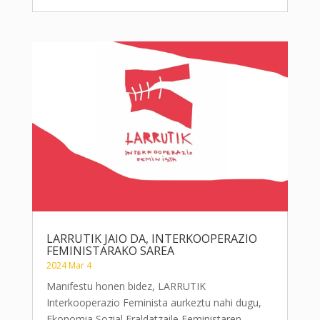
LARRUTIK JAIO DA, INTERKOOPERAZIO
FEMINISTARAKO SAREA
2024 Mar 4
Manifestu honen bidez, LARRUTIK
Interkooperazio Feminista aurkeztu nahi dugu,
Ekonomia Sozial Eraldatzaile Feministaren