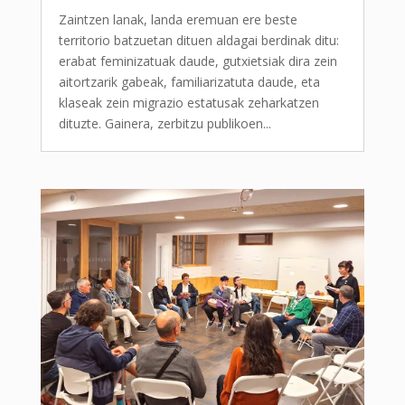
Zaintzen lanak, landa eremuan ere beste
territorio batzuetan dituen aldagai berdinak ditu:
erabat feminizatuak daude, gutxietsiak dira zein
aitortzarik gabeak, familiarizatuta daude, eta
klaseak zein migrazio estatusak zeharkatzen
dituzte. Gainera, zerbitzu publikoen...