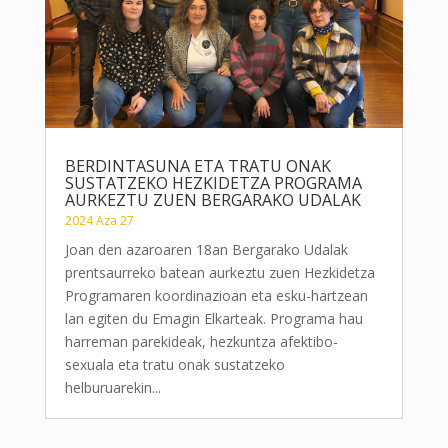
BERDINTASUNA ETA TRATU ONAK
SUSTATZEKO HEZKIDETZA PROGRAMA
AURKEZTU ZUEN BERGARAKO UDALAK
2024 Aza 27
Joan den azaroaren 18an Bergarako Udalak
prentsaurreko batean aurkeztu zuen Hezkidetza
Programaren koordinazioan eta esku-hartzean
lan egiten du Emagin Elkarteak. Programa hau
harreman parekideak, hezkuntza afektibo-
sexuala eta tratu onak sustatzeko
helburuarekin...