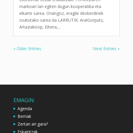
markoan lan egiten dugun kooperatiba eta
elkarte sarea. Oraingoz, eragile desberdinek
osatutako sarea da LARRUTIK: Ara!Gorputz,
Artaziakoop, Eihera,...
« Older Entries
Next Entries »
EMAGIN:
Agenda
Berriak
Zertan ari gara?
Eskaintzak