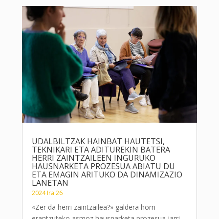
UDALBILTZAK HAINBAT HAUTETSI,
TEKNIKARI ETA ADITUREKIN BATERA
HERRI ZAINTZAILEEN INGURUKO
HAUSNARKETA PROZESUA ABIATU DU
ETA EMAGIN ARITUKO DA DINAMIZAZIO
LANETAN
2024 Ira 26
«Zer da herri zaintzailea?» galdera horri
erantzuteko asmoz hausnarketa prozesua jarri