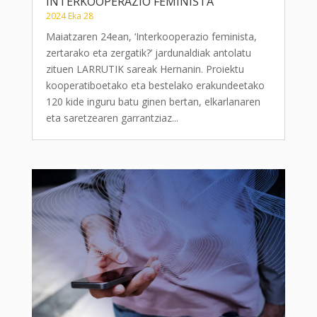
INTERKOOPERAZIO FEMINISTA
2024 Eka 28
Maiatzaren 24ean, ‘Interkooperazio feminista,
zertarako eta zergatik?’ jardunaldiak antolatu
zituen LARRUTIK sareak Hernanin. Proiektu
kooperatiboetako eta bestelako erakundeetako
120 kide inguru batu ginen bertan, elkarlanaren
eta saretzearen garrantziaz...