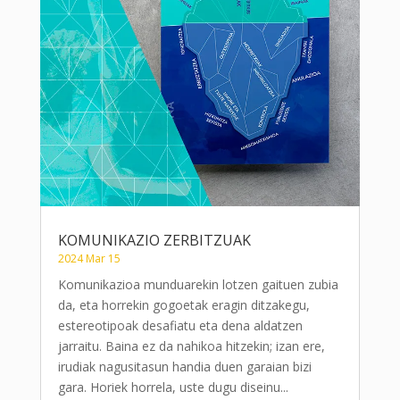
KOMUNIKAZIO ZERBITZUAK
2024 Mar 15
Komunikazioa munduarekin lotzen gaituen zubia
da, eta horrekin gogoetak eragin ditzakegu,
estereotipoak desafiatu eta dena aldatzen
jarraitu. Baina ez da nahikoa hitzekin; izan ere,
irudiak nagusitasun handia duen garaian bizi
gara. Horiek horrela, uste dugu diseinu...