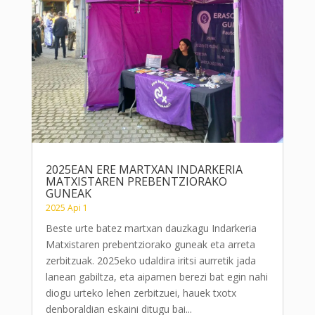
2025EAN ERE MARTXAN INDARKERIA
MATXISTAREN PREBENTZIORAKO
GUNEAK
2025 Api 1
Beste urte batez martxan dauzkagu Indarkeria
Matxistaren prebentziorako guneak eta arreta
zerbitzuak. 2025eko udaldira iritsi aurretik jada
lanean gabiltza, eta aipamen berezi bat egin nahi
diogu urteko lehen zerbitzuei, hauek txotx
denboraldian eskaini ditugu bai...