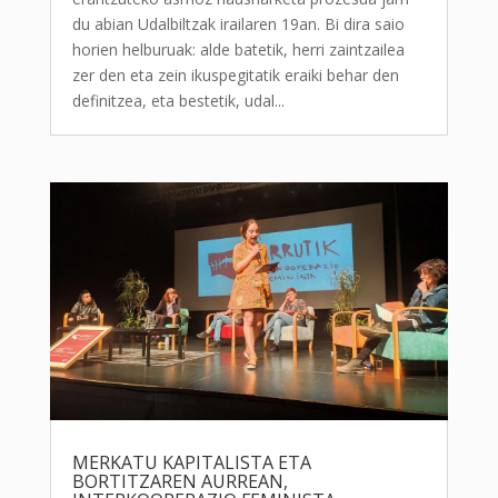
du abian Udalbiltzak irailaren 19an. Bi dira saio
horien helburuak: alde batetik, herri zaintzailea
zer den eta zein ikuspegitatik eraiki behar den
definitzea, eta bestetik, udal...
MERKATU KAPITALISTA ETA
BORTITZAREN AURREAN,