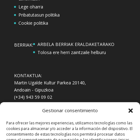
Lege oharra
Pribatutasun politika
Cookie politika
ARBELA BERRIAK ERALDAKETARAKO
BERRIAK:
Tolosa ere herri zaintzaile helburu
KONTAKTUA:
Martin Ugalde Kultur Parkea 20140,
Andoain - Gipuzkoa
(+34) 943 59 09 02
(+34) 722 711 311
Gestionar consentimiento
emagin@emagin.eus
arretafeminista@emagin.eus
Para ofrecer las mejores experiencias, utilizamos tecnologías como las
Berripapera jaso nahi?
izena eman
cookies para almacenar y/o acceder a la información del dispositivo. El
consentimiento de estas tecnologías nos permitirá procesar datos
como el comportamiento de navegación o las identificaciones únicas