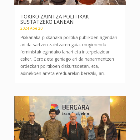
TOKIKO ZAINTZA POLITIKAK
SUSTATZEKO LANEAN
2024 Abe 20
Pixkanaka-pixkanaka politika publikoen agendan
ari da sartzen zaintzaren gaia, mugimendu
feministak egindako lanari eta interpelazioari
esker. Geroz eta gehiago ari da nabarmentzen
ordezkari politikoen diskurtsoetan, eta,
adinekoen arreta ereduarekin bereziki, ari...