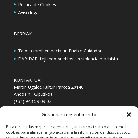
Política de Cookies
Aviso legal
BERRIAK:
Tolosa también hacia un Pueblo Cuidador
DAR-DAR, tejiendo pueblos sin violencia machista
KONTAKTUA:
Martin Ugalde Kultur Parkea 20140,
Andoain - Gipuzkoa
(+34) 943 59 09 02
(+34) 722 711 311
Gestionar consentimiento
emagin@emagin.eus
arretafeminista@emagin.eus
Para ofrecer las mejores experiencias, utilizamos tecnologías como las
Berripapera jaso nahi?
izena eman
cookies para almacenar y/o acceder a la información del dispositivo. El
consentimiento de estas tecnologías nos permitirá procesar datos