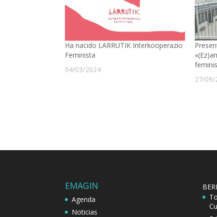
Ha nacido LARRUTIK Interkooperazio
Presen
Feminista
«(Ez)a
femini
04/03/2024
27/09/
EMAGIN
BER
To
Agenda
Cu
Noticias