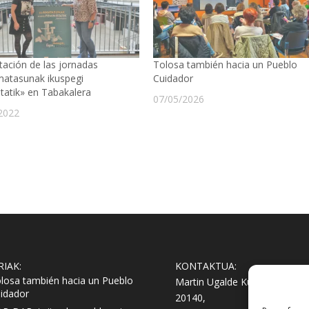
tación de las jornadas
Tolosa también hacia un Pueblo
matasunak ikuspegi
Cuidador
statik» en Tabakalera
07/05/2026
2022
RIAK:
KONTAKTUA:
losa también hacia un Pueblo
Martin Ugalde Kultur Parkea
idador
20140,