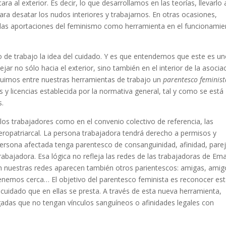
 al exterior. Es decir, lo que desarrollamos en las teorías, llevarlo 
ra desatar los nudos interiores y trabajarnos. En otras ocasiones,
las aportaciones del feminismo como herramienta en el funcionamie
 de trabajo la idea del cuidado. Y es que entendemos que este es u
ejar no sólo hacia el exterior, sino también en el interior de la asocia
uimos entre nuestras herramientas de trabajo un
parentesco feminist
s y licencias establecida por la normativa general, tal y como se está
s.
 los trabajadores como en el convenio colectivo de referencia, las
teropatriarcal. La persona trabajadora tendrá derecho a permisos y
persona afectada tenga parentesco de consanguinidad, afinidad, pare
trabajadora. Esa lógica no refleja las redes de las trabajadoras de Em
n nuestras redes aparecen también otros parientescos: amigas, amig
tenemos cerca… El objetivo del parentesco feminista es reconocer es
cuidado que en ellas se presta. A través de esta nueva herramienta,
gadas que no tengan vínculos sanguíneos o afinidades legales con