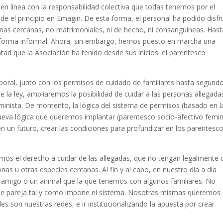
 en línea con la responsabilidad colectiva que todas tenemos por el
 el principio en Emagin. De esta forma, el personal ha podido disfr
onas cercanas, no matrimoniales, ni de hecho, ni consanguíneas. Hast
forma informal. Ahora, sin embargo, hemos puesto en marcha una
ntad que la Asociación ha tenido desde sus inicios: el parentesco
oral, junto con los permisos de cuidado de familiares hasta segund
 la ley, ampliaremos la posibilidad de cuidar a las personas allegada
minista. De momento, la lógica del sistema de permisos (basado en l
ueva lógica que queremos implantar (parentesco socio-afectivo femin
 un futuro, crear las condiciones para profundizar en los parentesc
emos el derecho a cuidar de las allegadas, que no tengan legalmente 
s u otras especies cercanas. Al fin y al cabo, en nuestro día a día
 amigo o un animal que la que tenemos con algunos familiares. No
 o de pareja tal y como impone el sistema. Nosotras mismas queremos
es son nuestras redes, e ir institucionalizando la apuesta por crear