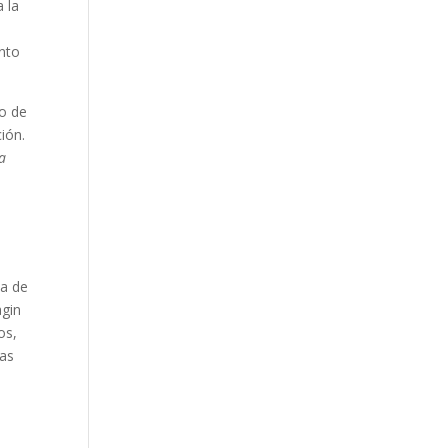
a la
nto
no de
ción.
a
ja de
agin
os,
tas