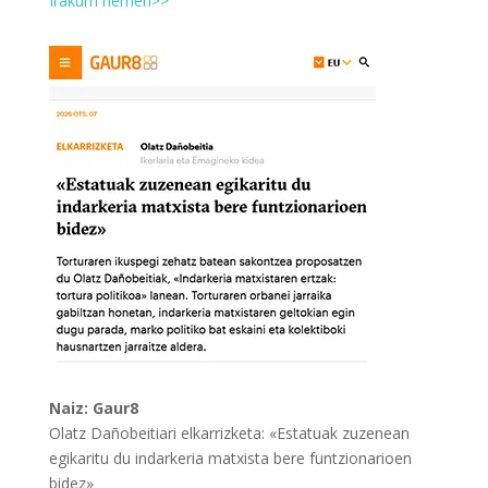
Irakurri hemen>>
Naiz: Gaur8
Olatz Dañobeitiari elkarrizketa: «Estatuak zuzenean
egikaritu du indarkeria matxista bere funtzionarioen
bidez»